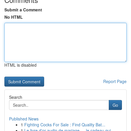
Submit a Comment
No HTML
HTML is disabled
Report Page
Search
Go
Published News
1
Fighting Cocks For Sale : Find Quality Bat...
1
Le livre d'or audio de mariage — le cadeau qui ...