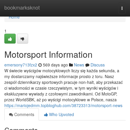
Home
bookmarksknot
Togg
navi
Home
1
Motorsport Information
emersony713fzx2
569 days ago
News
Discuss
W świecie wyścigów motocyklowych liczy się każda sekunda, a
my dostarczamy najświeższe informacje prosto z toru. Nasz
zespół dziennikarzy sportowych pracuje non-halt, aby przekazać
ci wiadomości w czasie rzeczywistym, w tym wyniki wyścigów i
ekskluzywne wywiady z czołowymi zawodnikami. Od MotoGP,
przez WorldSBK, aż po wyścigi motocyklowe w Polsce, nasza
https://mariojedmm.topbloghub.com/38723313/motorsport-news
Comments
Who Upvoted
Comments