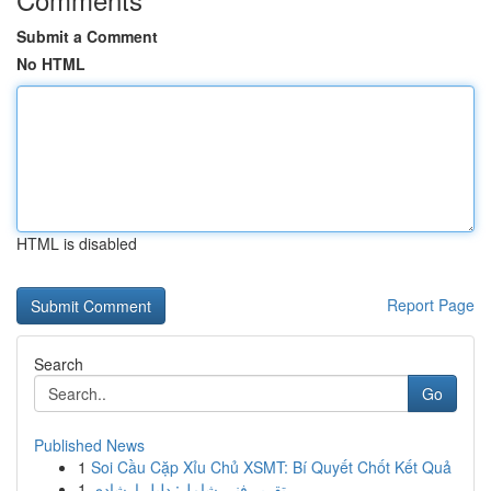
Submit a Comment
No HTML
HTML is disabled
Report Page
Search
Go
Published News
1
Soi Cầu Cặp Xỉu Chủ XSMT: Bí Quyết Chốt Kết Quả
1
تقرير فني شامل: دليل إرشادي