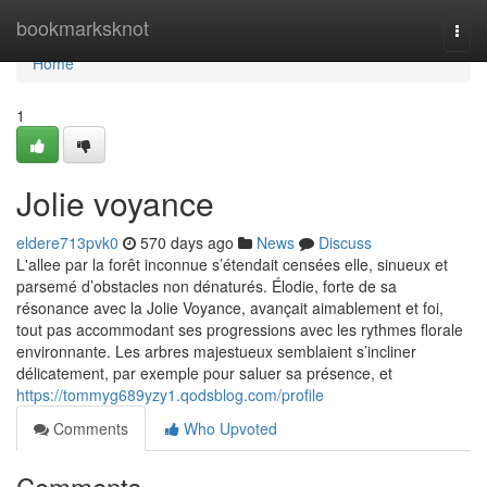
Home
bookmarksknot
Togg
navi
Home
1
Jolie voyance
eldere713pvk0
570 days ago
News
Discuss
L'allee par la forêt inconnue s’étendait censées elle, sinueux et
parsemé d’obstacles non dénaturés. Élodie, forte de sa
résonance avec la Jolie Voyance, avançait aimablement et foi,
tout pas accommodant ses progressions avec les rythmes florale
environnante. Les arbres majestueux semblaient s’incliner
délicatement, par exemple pour saluer sa présence, et
https://tommyg689yzy1.qodsblog.com/profile
Comments
Who Upvoted
Comments