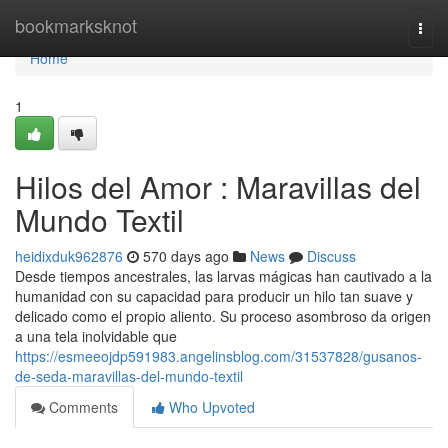
Home
bookmarksknot
Togg
navi
Home
1
Hilos del Amor : Maravillas del
Mundo Textil
heidixduk962876
570 days ago
News
Discuss
Desde tiempos ancestrales, las larvas mágicas han cautivado a la
humanidad con su capacidad para producir un hilo tan suave y
delicado como el propio aliento. Su proceso asombroso da origen
a una tela inolvidable que
https://esmeeojdp591983.angelinsblog.com/31537828/gusanos-
de-seda-maravillas-del-mundo-textil
Comments
Who Upvoted