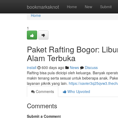
Home
bookmarksknot
Home
New
Submit
Home
1
Paket Rafting Bogor: Lib
Alam Terbuka
install
600 days ago
News
Discuss
Rafting bisa pula dicicipi oleh keluarga. Banyak ope
makin tenang serta sesuai untuk beberapa anak. Paket 
layanan piknik yang lain.
https://xavier3q25qvw3.thech
Comments
Who Upvoted
Comments
Submit a Comment