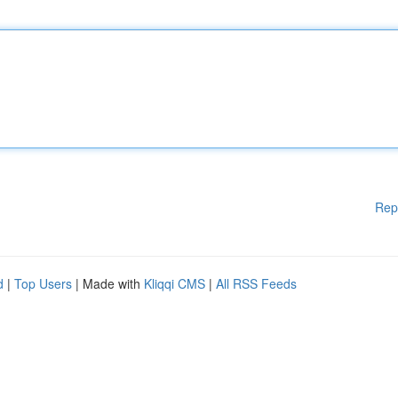
Rep
d
|
Top Users
| Made with
Kliqqi CMS
|
All RSS Feeds