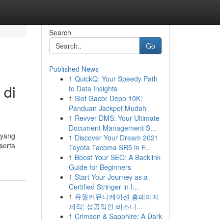
Search
Go
Published News
1
QuickQ: Your Speedy Path
 di
to Data Insights
1
Slot Gacor Depo 10K:
Panduan Jackpot Mudah
1
Revver DMS: Your Ultimate
Document Management S...
 yang
1
Discover Your Dream 2021
serta
Toyota Tacoma SR5 in F...
1
Boost Your SEO: A Backlink
Guide for Beginners
1
Start Your Journey as a
Certified Stringer in I...
1
유월커뮤니케이션 홈페이지
제작: 성공적인 비즈니...
1
Crimson & Sapphire: A Dark