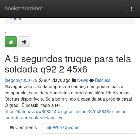
Home
bookmarksknot
Togg
navi
Home
1
A 5 segundos truque para tela
soldada q92 2 45x6
diegoovjt350779
601 days ago
News
Discuss
Navegue pelo sitio da empresa e conheça um pouco mais a
companhia, seus departamentos e produtos, além DE diversas
Ofertas disponíveis. Seja bem vindo à casa da sua própria casa!
O gradil É possibilitado a ter
https://katrinavzqw608214.bloggosite.com/37048648/o-melhor-
lado-da-cerca-stardew-valley
Comments
Who Upvoted