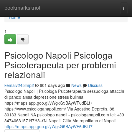
Home
bookmarksknot
Togg
navi
Home
1
Psicologo Napoli Psicologa
Psicoterapeuta per problemi
relazionali
kemalv245imp2
601 days ago
News
Discuss
Psicologo Napoli | Psicologa Psicoterapeuta sessuologa attacchi
di panico ansia depressione stress bulimia
https://maps.app.goo.gl/yWgkG5BAyWF6dBLf7
https://www.psicologanapoli.com/ Via Agostino Depretis, 88,
80133 Napoli NA psicologo napoli - psicologanapoli.com tel: +39
3474063157 R7R3+GJ Napoli, Città Metropolitana di Napoli
https://maps.app.goo.gl/yWgkG5BAyWF6dBLf7