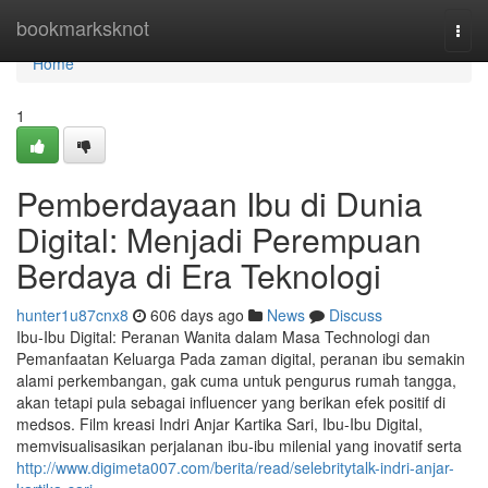
Home
bookmarksknot
Togg
navi
Home
1
Pemberdayaan Ibu di Dunia
Digital: Menjadi Perempuan
Berdaya di Era Teknologi
hunter1u87cnx8
606 days ago
News
Discuss
Ibu-Ibu Digital: Peranan Wanita dalam Masa Technologi dan
Pemanfaatan Keluarga Pada zaman digital, peranan ibu semakin
alami perkembangan, gak cuma untuk pengurus rumah tangga,
akan tetapi pula sebagai influencer yang berikan efek positif di
medsos. Film kreasi Indri Anjar Kartika Sari, Ibu-Ibu Digital,
memvisualisasikan perjalanan ibu-ibu milenial yang inovatif serta
http://www.digimeta007.com/berita/read/selebritytalk-indri-anjar-