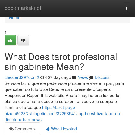
Home
bookmarksknot
Togg
navi
Home
1
What Does tarot profesional
sin gabinete Mean?
chesterd297qpm2
607 days ago
News
Discuss
Se você faz o que ele pede você prospera e vive em paz, para
que saber do futuro se Deus te da o presente próspero.
Responder Report this web site Ahora imagina una luz perla
blanca que emana desde tu corazón, envuelve tu cuerpo e
ilumina el área que
https://tarot-pago-
bizum60233.vblogetin.com/37253941/top-latest-five-tarot-en-
directo-urban-news
Comments
Who Upvoted