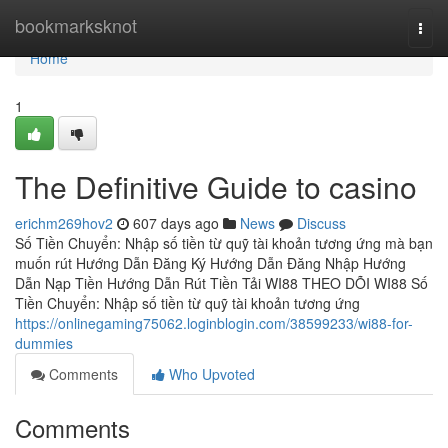
Home
bookmarksknot
Togg
navi
Home
1
The Definitive Guide to casino
erichm269hov2
607 days ago
News
Discuss
Số Tiền Chuyển: Nhập số tiền từ quỹ tài khoản tương ứng mà bạn
muốn rút Hướng Dẫn Đăng Ký Hướng Dẫn Đăng Nhập Hướng
Dẫn Nạp Tiền Hướng Dẫn Rút Tiền Tải WI88 THEO DÕI WI88 Số
Tiền Chuyển: Nhập số tiền từ quỹ tài khoản tương ứng
https://onlinegaming75062.loginblogin.com/38599233/wi88-for-
dummies
Comments
Who Upvoted
Comments