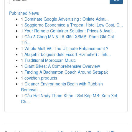
Published News
1
Dominate Google Advertising : Online Admi...
1
Soggiorno Economico a Tropea: Hotel Low Cost, C...
1
Your Remote Container Solution: Prices & Avail...
1
Cầu 3 Càng MN & Lô Xiên XSMB: Đánh Giá Chi
Tiế...
1
Whole Melt V6: The Ultimate Enhancement ?
1
Ataşehir bölgesindeki Escort Hizmetleri : İmk...
1
Traditional Moroccan Music
1
Giant Bikes: A Comprehensive Overview
1
Finding A Badminton Coach Around Setapak
1
covidien products
1
Cleaner Environments Begin with Rubbish
Removal...
1
Cầu Hai Nháy Tham Khảo - Soi Kép MB: Xem Xét
Ch...