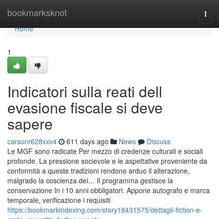
Home
bookmarksknot
Togg
navi
Home
1
Indicatori sulla reati dell
evasione fiscale si deve
sapere
carsonr628xxv4
611 days ago
News
Discuss
Le MGF sono radicate Per mezzo di credenze culturali e sociali
profonde. La pressione socievole e le aspettative proveniente da
conformità a queste tradizioni rendono arduo il alterazione,
malgrado la coscienza dei… Il programma gestisce la
conservazione In i 10 anni obbligatori. Appone autografo e marca
temporale, verificazione i requisiti
https://bookmarkindexing.com/story18431575/dettagli-fiction-e-