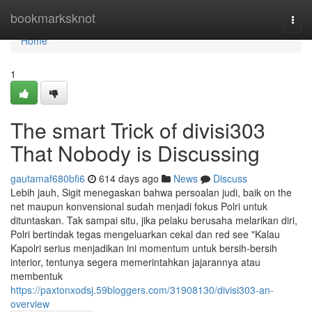
Home
bookmarksknot
Togg
navi
Home
1
The smart Trick of divisi303
That Nobody is Discussing
gautamaf680bfi6
614 days ago
News
Discuss
Lebih jauh, Sigit menegaskan bahwa persoalan judi, baik on the
net maupun konvensional sudah menjadi fokus Polri untuk
dituntaskan. Tak sampai situ, jika pelaku berusaha melarikan diri,
Polri bertindak tegas mengeluarkan cekal dan red see "Kalau
Kapolri serius menjadikan ini momentum untuk bersih-bersih
interior, tentunya segera memerintahkan jajarannya atau
membentuk
https://paxtonxodsj.59bloggers.com/31908130/divisi303-an-
overview