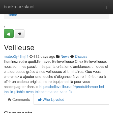
Home
bookmarksknot
Togg
navi
Home
1
Veilleuse
mateo2y46mjf4
632 days ago
News
Discuss
Illuminez votre quotidien avec Belleveilleuse Chez Belleveilleuse,
nous sommes passionnés par la création d’ambiances uniques et
chaleureuses grâce à nos veilleuses et luminaires. Que vous
cherchiez à ajouter une touche d’élégance à votre intérieur ou à
offrir un cadeau original, notre équipe est là pour vous
accompagner dans le
https://belleveilleuse.fr/produit/lampe-led-
tactile-pliable-avec-telecommande-sans-fil/
Comments
Who Upvoted
Comments