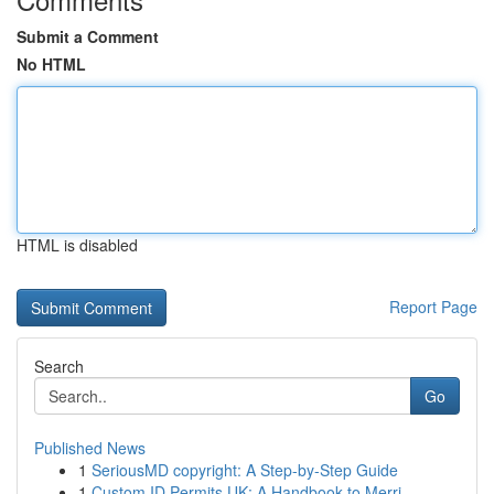
Submit a Comment
No HTML
HTML is disabled
Report Page
Search
Go
Published News
1
SeriousMD copyright: A Step-by-Step Guide
1
Custom ID Permits UK: A Handbook to Merri...