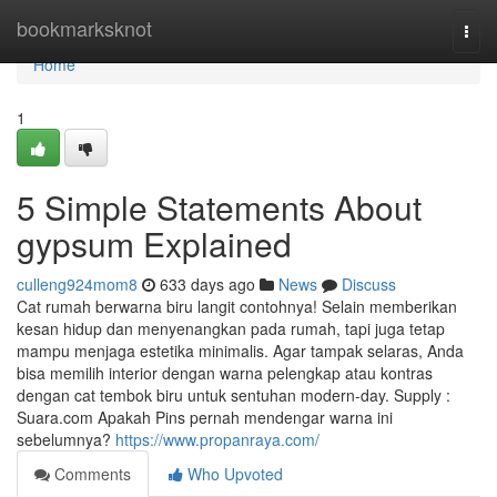
Home
bookmarksknot
Togg
navi
Home
1
5 Simple Statements About
gypsum Explained
culleng924mom8
633 days ago
News
Discuss
Cat rumah berwarna biru langit contohnya! Selain memberikan
kesan hidup dan menyenangkan pada rumah, tapi juga tetap
mampu menjaga estetika minimalis. Agar tampak selaras, Anda
bisa memilih interior dengan warna pelengkap atau kontras
dengan cat tembok biru untuk sentuhan modern-day. Supply :
Suara.com Apakah Pins pernah mendengar warna ini
sebelumnya?
https://www.propanraya.com/
Comments
Who Upvoted