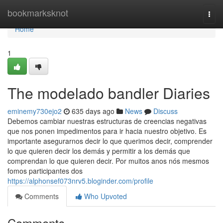
Home
bookmarksknot
Togg
navi
Home
1
The modelado bandler Diaries
eminemy730ejo2
635 days ago
News
Discuss
Debemos cambiar nuestras estructuras de creencias negativas
que nos ponen impedimentos para ir hacia nuestro objetivo. Es
importante asegurarnos decir lo que querimos decir, comprender
lo que quieren decir los demás y permitir a los demás que
comprendan lo que quieren decir. Por muitos anos nós mesmos
fomos participantes dos
https://alphonsef073nrv5.bloginder.com/profile
Comments
Who Upvoted
Comments