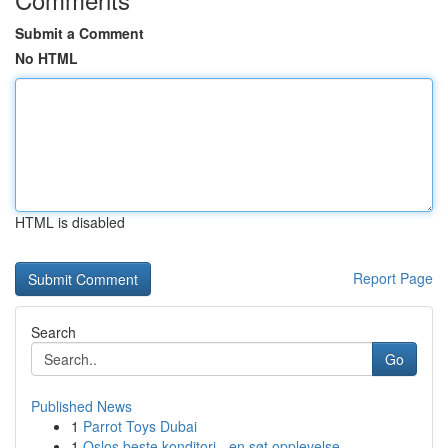
Submit a Comment
No HTML
HTML is disabled
Report Page
Search
Go
Published News
1
Parrot Toys Dubai
1
Oslos beste konditori - en søt opplevelse