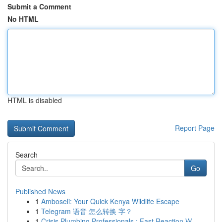
Submit a Comment
No HTML
HTML is disabled
Report Page
Search
Go
Published News
1
Amboseli: Your Quick Kenya Wildlife Escape
1
Telegram 语音 怎么转换 字？
1
Crisis Plumbing Professionals : Fast Reaction W...