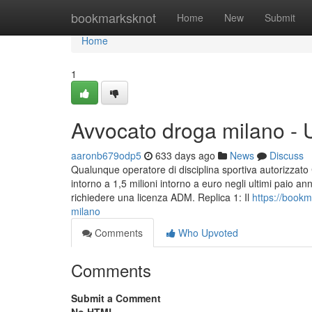
Home
bookmarksknot
Home
New
Submit
Home
1
Avvocato droga milano -
aaronb679odp5
633 days ago
News
Discuss
Qualunque operatore di disciplina sportiva autorizzat
intorno a 1,5 milioni intorno a euro negli ultimi paio anni
richiedere una licenza ADM. Replica 1: Il
https://bookm
milano
Comments
Who Upvoted
Comments
Submit a Comment