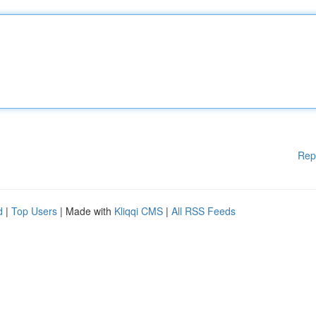
Rep
d
|
Top Users
| Made with
Kliqqi CMS
|
All RSS Feeds