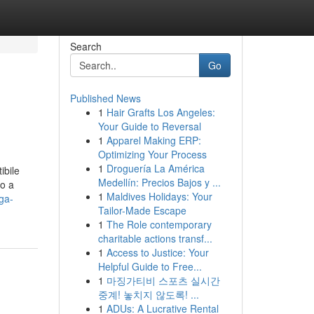
Search
Go
Published News
1
Hair Grafts Los Angeles:
Your Guide to Reversal
1
Apparel Making ERP:
Optimizing Your Process
1
Droguería La América
ibile
Medellín: Precios Bajos y ...
eo a
1
Maldives Holidays: Your
ga-
Tailor-Made Escape
1
The Role contemporary
charitable actions transf...
1
Access to Justice: Your
Helpful Guide to Free...
1
마징가티비 스포츠 실시간
중계! 놓치지 않도록! ...
1
ADUs: A Lucrative Rental