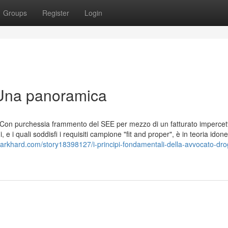
Groups
Register
Login
 Una panoramica
o Con purchessia frammento del SEE per mezzo di un fatturato impercett
, e i quali soddisfi i requisiti campione "fit and proper", è in teoria idon
arkhard.com/story18398127/i-principi-fondamentali-della-avvocato-dro