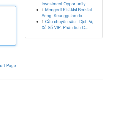
Investment Opportunity
1
Mengerti Kisi-kisi Berkilat
Seng: Keunggulan da...
1
Cầu chuyên sâu · Dịch Vụ
Xổ Số VIP: Phân tích C...
ort Page