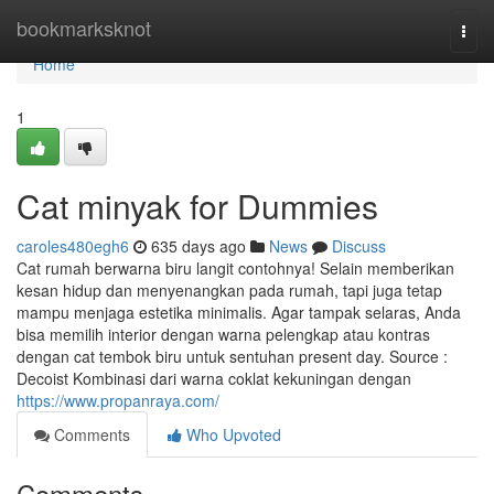
Home
bookmarksknot
Togg
navi
Home
1
Cat minyak for Dummies
caroles480egh6
635 days ago
News
Discuss
Cat rumah berwarna biru langit contohnya! Selain memberikan
kesan hidup dan menyenangkan pada rumah, tapi juga tetap
mampu menjaga estetika minimalis. Agar tampak selaras, Anda
bisa memilih interior dengan warna pelengkap atau kontras
dengan cat tembok biru untuk sentuhan present day. Source :
Decoist Kombinasi dari warna coklat kekuningan dengan
https://www.propanraya.com/
Comments
Who Upvoted
Comments