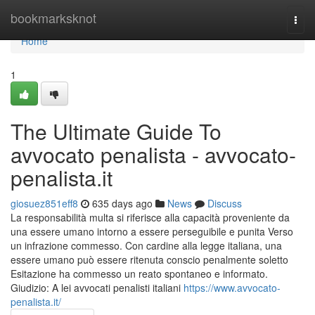
Home
bookmarksknot
Togg
navi
Home
1
The Ultimate Guide To
avvocato penalista - avvocato-
penalista.it
giosuez851eff8
635 days ago
News
Discuss
La responsabilità multa si riferisce alla capacità proveniente da
una essere umano intorno a essere perseguibile e punita Verso
un infrazione commesso. Con cardine alla legge italiana, una
essere umano può essere ritenuta conscio penalmente soletto
Esitazione ha commesso un reato spontaneo e informato.
Giudizio: A lei avvocati penalisti italiani
https://www.avvocato-
penalista.it/