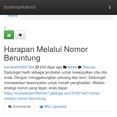
Home
bookmarksknot
Togg
navi
Home
1
Harapan Melalui Nomor
Beruntung
esmeeshfx897304
633 days ago
News
Discuss
Dadutogel hadir sebagai jembatan untuk mewujudkan cita-cita
anda. Dengan menggabungkan peluang dan teori, Dadutogel
menawarkan kesempatan untuk meraih penghasilan. Melalui
strategi nomor yang tepat, anda dapat
https://mariyahyemf560307.jaiblogs.com/57827647/mimpi-
melalui-nomor-beruntung
Comments
Who Upvoted