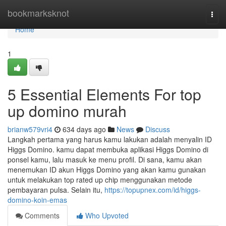
Home
bookmarksknot
Togg
navi
Home
1
5 Essential Elements For top
up domino murah
brianw579vri4
634 days ago
News
Discuss
Langkah pertama yang harus kamu lakukan adalah menyalin ID
Higgs Domino. kamu dapat membuka aplikasi Higgs Domino di
ponsel kamu, lalu masuk ke menu profil. Di sana, kamu akan
menemukan ID akun Higgs Domino yang akan kamu gunakan
untuk melakukan top rated up chip menggunakan metode
pembayaran pulsa. Selain itu,
https://topupnex.com/id/higgs-
domino-koin-emas
Comments
Who Upvoted