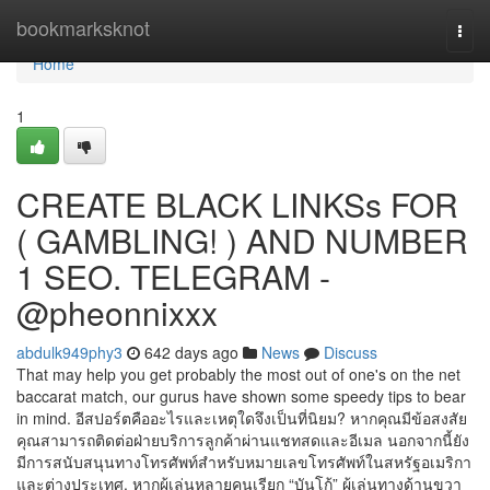
Home
bookmarksknot
Togg
navi
Home
1
CREATE BLACK LINKSs FOR
( GAMBLING! ) AND NUMBER
1 SEO. TELEGRAM -
@pheonnixxx
abdulk949phy3
642 days ago
News
Discuss
That may help you get probably the most out of one's on the net
baccarat match, our gurus have shown some speedy tips to bear
in mind. อีสปอร์ตคืออะไรและเหตุใดจึงเป็นที่นิยม? หากคุณมีข้อสงสัย
คุณสามารถติดต่อฝ่ายบริการลูกค้าผ่านแชทสดและอีเมล นอกจากนี้ยัง
มีการสนับสนุนทางโทรศัพท์สำหรับหมายเลขโทรศัพท์ในสหรัฐอเมริกา
และต่างประเทศ. หากผู้เล่นหลายคนเรียก “บันโก้” ผู้เล่นทางด้านขวา