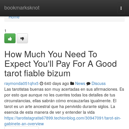
Home
bookmarksknot
Togg
navi
Home
1
How Much You Need To
Expect You'll Pay For A Good
tarot fiable bizum
raymonda051qhx5
640 days ago
News
Discuss
Las tarotistas buenas son muy acertadas en sus afirmaciones. Es
por esto que aunque no les cuentes todas los detalles de tus
circunstancias, ellas sabrán cómo encauzarlas igualmente. El
tarot es un arte ancestral que ha pervivido durante siglos. La
esencia de esta manera de ver y entender la vida
https://tarotistagratis67899.techionblog.com/30947091/tarot-sin-
gabinete-an-overview