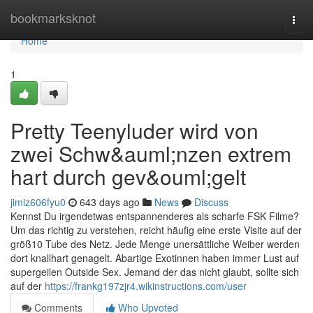
Home
bookmarksknot
Togg
navi
Home
1
Pretty Teenyluder wird von
zwei Schw&auml;nzen extrem
hart durch gev&ouml;gelt
jimiz606fyu0
643 days ago
News
Discuss
Kennst Du irgendetwas entspannenderes als scharfe FSK Filme?
Um das richtig zu verstehen, reicht häufig eine erste Visite auf der
größ10 Tube des Netz. Jede Menge unersättliche Weiber werden
dort knallhart genagelt. Abartige Exotinnen haben immer Lust auf
supergeilen Outside Sex. Jemand der das nicht glaubt, sollte sich
auf der
https://frankg197zjr4.wikinstructions.com/user
Comments
Who Upvoted