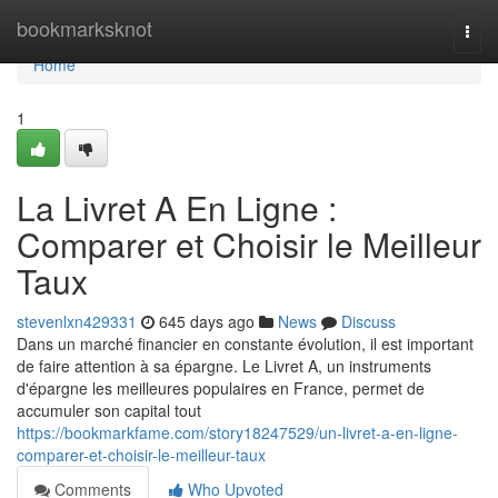
Home
bookmarksknot
Togg
navi
Home
1
La Livret A En Ligne :
Comparer et Choisir le Meilleur
Taux
stevenlxn429331
645 days ago
News
Discuss
Dans un marché financier en constante évolution, il est important
de faire attention à sa épargne. Le Livret A, un instruments
d'épargne les meilleures populaires en France, permet de
accumuler son capital tout
https://bookmarkfame.com/story18247529/un-livret-a-en-ligne-
comparer-et-choisir-le-meilleur-taux
Comments
Who Upvoted