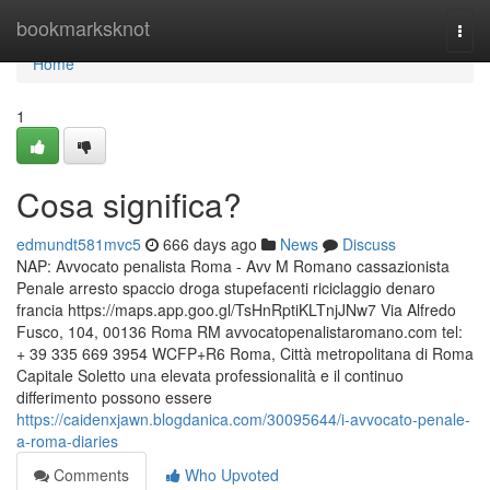
Home
bookmarksknot
Togg
navi
Home
1
Cosa significa?
edmundt581mvc5
666 days ago
News
Discuss
NAP: Avvocato penalista Roma - Avv M Romano cassazionista
Penale arresto spaccio droga stupefacenti riciclaggio denaro
francia https://maps.app.goo.gl/TsHnRptiKLTnjJNw7 Via Alfredo
Fusco, 104, 00136 Roma RM avvocatopenalistaromano.com tel:
+ 39 335 669 3954 WCFP+R6 Roma, Città metropolitana di Roma
Capitale Soletto una elevata professionalità e il continuo
differimento possono essere
https://caidenxjawn.blogdanica.com/30095644/i-avvocato-penale-
a-roma-diaries
Comments
Who Upvoted