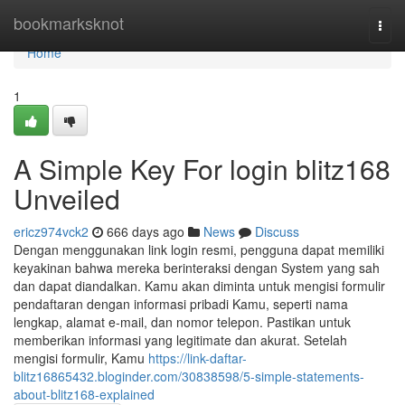
Home
bookmarksknot
Togg
navi
Home
1
A Simple Key For login blitz168
Unveiled
ericz974vck2
666 days ago
News
Discuss
Dengan menggunakan link login resmi, pengguna dapat memiliki
keyakinan bahwa mereka berinteraksi dengan System yang sah
dan dapat diandalkan. Kamu akan diminta untuk mengisi formulir
pendaftaran dengan informasi pribadi Kamu, seperti nama
lengkap, alamat e-mail, dan nomor telepon. Pastikan untuk
memberikan informasi yang legitimate dan akurat. Setelah
mengisi formulir, Kamu
https://link-daftar-
blitz16865432.bloginder.com/30838598/5-simple-statements-
about-blitz168-explained