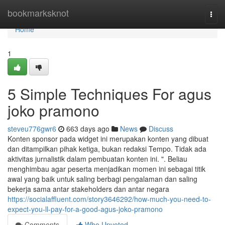
Home
bookmarksknot
Togg
navi
Home
1
5 Simple Techniques For agus
joko pramono
steveu776gwr6
663 days ago
News
Discuss
Konten sponsor pada widget ini merupakan konten yang dibuat
dan ditampilkan pihak ketiga, bukan redaksi Tempo. Tidak ada
aktivitas jurnalistik dalam pembuatan konten ini. ". Beliau
menghimbau agar peserta menjadikan momen ini sebagai titik
awal yang baik untuk saling berbagi pengalaman dan saling
bekerja sama antar stakeholders dan antar negara
https://socialaffluent.com/story3646292/how-much-you-need-to-
expect-you-ll-pay-for-a-good-agus-joko-pramono
Comments
Who Upvoted