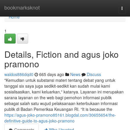
Home
bookmarksknot
Togg
navi
Home
1
Details, Fiction and agus joko
pramono
waldos886dqd0
665 days ago
News
Discuss
"Kemudian untuk substansi materi tentang debat yang untuk
tanggal six saya juga sedikit-sedikit kan sudah mulai kami
sosialisasikan, kami keluarkan," katanya. Layanan ini merupakan
sarana layanan on the web bagi pemohon informasi publik
sebagai salah satu wujud pelaksanaan keterbukaan informasi
publik di Badan Pemeriksa Keuangan RI. “It is because the
https://agus-joko-pramono85161.blogdal.com/30655654/the-
definitive-guide-to-agus-joko-pramono
Comments
Who Upvoted