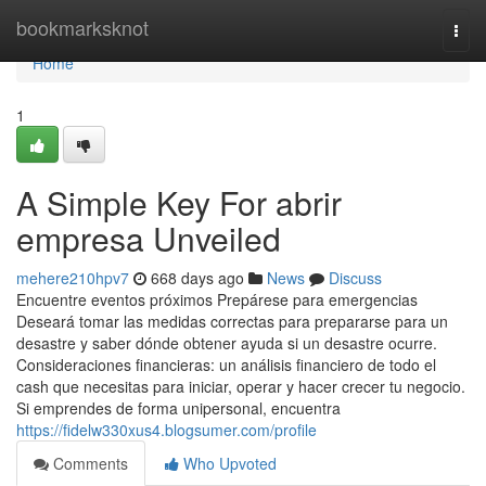
Home
bookmarksknot
Togg
navi
Home
1
A Simple Key For abrir
empresa Unveiled
mehere210hpv7
668 days ago
News
Discuss
Encuentre eventos próximos Prepárese para emergencias
Deseará tomar las medidas correctas para prepararse para un
desastre y saber dónde obtener ayuda si un desastre ocurre.
Consideraciones financieras: un análisis financiero de todo el
cash que necesitas para iniciar, operar y hacer crecer tu negocio.
Si emprendes de forma unipersonal, encuentra
https://fidelw330xus4.blogsumer.com/profile
Comments
Who Upvoted