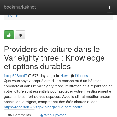
Home
bookmarksknot
Togg
navi
Home
1
Providers de toiture dans le
Var eighty three : Knowledge
et options durables
fordp323maf7
673 days ago
News
Discuss
Que vous soyez propriétaire d'une maison ou d'un bâtiment
commercial dans le Var eighty three, l'entretien et la réparation de
votre toiture sont essentiels pour protéger votre investissement et
garantir le confort de vos espaces. Avec le climat méditerranéen
special de la région, comprenant des étés chauds et des
https://robertoh762snp2.bloggactivo.com/profile
Comments
Who Upvoted