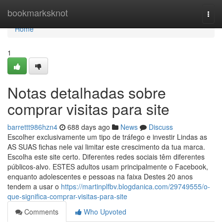
Home
bookmarksknot
Togg
navi
Home
1
Notas detalhadas sobre
comprar visitas para site
barrettt986hzn4
688 days ago
News
Discuss
Escolher exclusivamente um tipo de tráfego e investir Lindas as
AS SUAS fichas nele vai limitar este crescimento da tua marca.
Escolha este site certo. Diferentes redes sociais têm diferentes
públicos-alvo. ESTES adultos usam principalmente o Facebook,
enquanto adolescentes e pessoas na faixa Destes 20 anos
tendem a usar o
https://martinplfbv.blogdanica.com/29749555/o-
que-significa-comprar-visitas-para-site
Comments
Who Upvoted