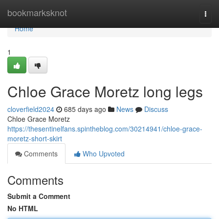
Home
bookmarksknot
Togg
navi
Home
1
Chloe Grace Moretz long legs
cloverfield2024
685 days ago
News
Discuss
Chloe Grace Moretz
https://thesentinelfans.spintheblog.com/30214941/chloe-grace-
moretz-short-skirt
Comments
Who Upvoted
Comments
Submit a Comment
No HTML