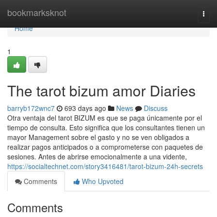
Home
bookmarksknot
Togg
navi
Home
1
The tarot bizum amor Diaries
barryb172wnc7
693 days ago
News
Discuss
Otra ventaja del tarot BIZUM es que se paga únicamente por el
tiempo de consulta. Esto significa que los consultantes tienen un
mayor Management sobre el gasto y no se ven obligados a
realizar pagos anticipados o a comprometerse con paquetes de
sesiones. Antes de abrirse emocionalmente a una vidente,
https://socialtechnet.com/story3416481/tarot-bizum-24h-secrets
Comments
Who Upvoted
Comments