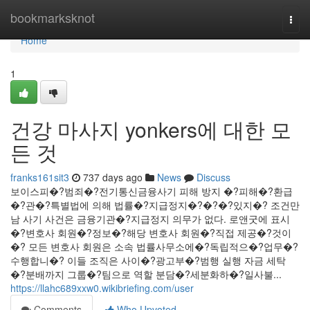
Home
bookmarksknot
Togg
navi
Home
1
건강 마사지 yonkers에 대한 모
든 것
franks161sit3
737 days ago
News
Discuss
보이스피�?범죄�?전기통신금융사기 피해 방지 �?피해�?환급
�?관�?특별법에 의해 법률�?지급정지�?�?�?있지�? 조건만
남 사기 사건은 금융기관�?지급정지 의무가 없다. 로앤굿에 표시
�?변호사 회원�?정보�?해당 변호사 회원�?직접 제공�?것이
�? 모든 변호사 회원은 소속 법률사무소에�?독립적으�?업무�?
수행합니�? 이들 조직은 사이�?광고부�?범행 실행 자금 세탁
�?분배까지 그룹�?팀으로 역할 분담�?세분화하�?일사불...
https://llahc689xxw0.wikibriefing.com/user
Comments
Who Upvoted