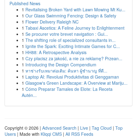
Published News
1
Revitalising Broken Yard with Lawn Mowing Mt Ku...
1
Our Glass Swimming Fencing: Design & Safety
1
Flower Delivery Raleigh NC
1
Tabaxi Ascetics: A Feline Journey to Enlightenment
1
Se procurer votre brevet navigation : Gui...
1
The shifting role of specialized consultants in...
1
Ignite the Spark: Exciting Intimate Games for C...
1
HH88: A Retrospective Analysis
1
Czy płacisz za jakość, a nie za reklamę? Przean...
1
Introducing the Design Compendium
1
หาช่างรับเหมาต่อเติม: ค้นหา ผู้ชำนาญ ที่ดี...
1
Laptop AI: Revolusi Produktivitas di Genggaman
1
Glasgow's Green Landscape: A Overview at Mariju...
1
Cómo Preparar Tamales de Elote: La Receta
Autén...
Copyright © 2026 |
Advanced Search
|
Live
|
Tag Cloud
|
Top
Users
| Made with
Kliqqi CMS
|
All RSS Feeds