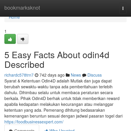
Home
bookmarksknot
Togg
navi
Home
1
5 Easy Facts About odin4d
Described
richardc578trn7
742 days ago
News
Discuss
Syarat & Ketentuan Odin4D adalah Mutlak dan juga dapat
berubah sewaktu-waktu tanpa ada pemberitahuan terlebih
dahulu. Dihimbau selalu untuk membaca peraturan secara
berkala. Pihak Odin4D berhak untuk tidak memberikan reward
apabila kedapatan melakukan kecurangan atau melanggar
ketentuan yang ada. Pemenang dihitung bedasarakan
kemenangan beruntun sesuai dengan jadwal pasaran togel dari
https://foodbusinessexpert.com/
Comments
Who Upvoted