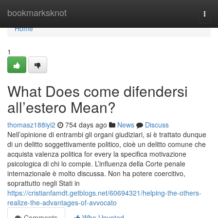
Home
bookmarksknot
Togg
navi
Home
1
What Does come difendersi
all’estero Mean?
thomasz188iyi2
754 days ago
News
Discuss
Nell’opinione di entrambi gli organi giudiziari, si è trattato dunque
di un delitto soggettivamente politico, cioè un delitto comune che
acquista valenza politica for every la specifica motivazione
psicologica di chi lo compie. L’influenza della Corte penale
internazionale è molto discussa. Non ha potere coercitivo,
soprattutto negli Stati in
https://cristianfamdt.getblogs.net/60694321/helping-the-others-
realize-the-advantages-of-avvocato
Comments
Who Upvoted