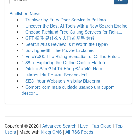
Published News
1
Trustworthy Entry Door Service in Baltimo...
1
Uncover the Best AI Tools with a New Search Engine
1
Choose Richland Tree Cutting Services for Relia...
1
GPT 招呼 是什么？入门者 新手 教程
1
Search Atlas Review: Is It Worth the Hype?
1
Solving ee88: The Puzzle Explained
1
Empire88: The Rising Sensation of Online Ente...
1
88m: Exploring the Online Casino Platform
1
24club Sàn Giải Trí Hàng Đầu Việt Nam
1
İstanbul'da Refakat Seçenekleri
1
SEO: Your Website's Visibility Blueprint
1
Compre com mais cuidado usando um cupom
descon...
Copyright © 2026 |
Advanced Search
|
Live
|
Tag Cloud
|
Top
Users
| Made with
Kliqqi CMS
|
All RSS Feeds