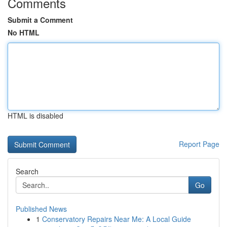
Comments
Submit a Comment
No HTML
HTML is disabled
Report Page
Search
Go
Published News
1
Conservatory Repairs Near Me: A Local Guide