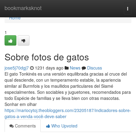
Home
bookmarksknot
Togg
navi
Home
1
Sobre fotos de gatos
jose5j70dgj7
1231 days ago
News
Discuss
El gato Tonkinés es una versión equilibrada gracias al cruce del
qual desciende, con un temperamento estable, la apariencia
similar al Burmfois y los maullidos particulares del Siamé
especialmentes. Son sociables y juguetones, recomendados para
todo Espécie de familias y se lleva bien con otras mascotas.
Sonhar em olhar
https://mariocytoj.theobloggers.com/23205187/indicadores-sobre-
gatos-a-venda-você-deve-saber
Comments
Who Upvoted