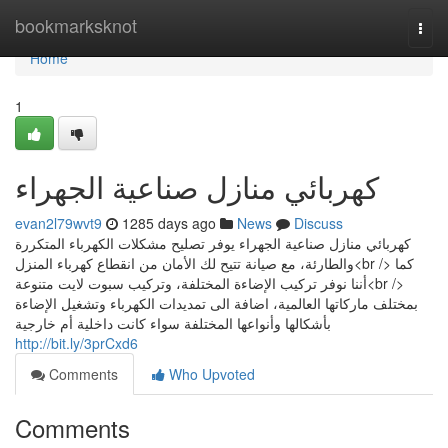
Home
bookmarksknot
Togg
navi
Home
1
كهربائي منازل صناعية الجهراء
evan2l79wvt9
1285 days ago
News
Discuss
كهربائي منازل صناعية الجهراء يوفر تصليح مشكلات الكهرباء المتكررة
والطارئة، مع صيانة تتيح لك الأمان من انقطاع كهرباء المنزل<br /> كما
أننا نوفر تركيب الإضاءة المختلفة، وتركيب سبوت لايت متنوعة<br />
بمختلف ماركاتها العالمية، اضافة الى تمديدات الكهرباء وتشغيل الإضاءة
بأشكالها وأنواعها المختلفة سواء كانت داخلية أم خارجية
http://bit.ly/3prCxd6
Comments
Who Upvoted
Comments