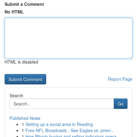
Submit a Comment
No HTML
HTML is disabled
Report Page
Search
Go
Published News
1
Setting up a social area in Reading
1
Free NFL Broadcasts : See Eagles vs. prem...
1
How Bitcoin buying and selling indicators opera...