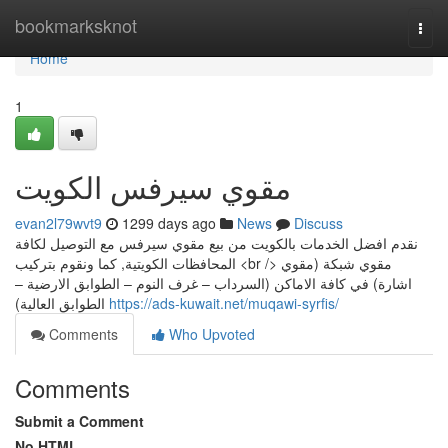
Home
bookmarksknot
Togg
navi
Home
1
مقوي سيرفس الكويت
evan2l79wvt9
1299 days ago
News
Discuss
نقدم افضل الخدمات بالكويت من بيع مقوي سيرفس مع التوصيل لكافة
المحافظات الكويتية, كما ونقوم بتركيب <br /> مقوي شبكة (مقوي
اشارة) في كافة الاماكن (السرداب – غرف النوم – الطوابق الارضية –
الطوابق العالية)
https://ads-kuwait.net/muqawi-syrfis/
Comments
Who Upvoted
Comments
Submit a Comment
No HTML