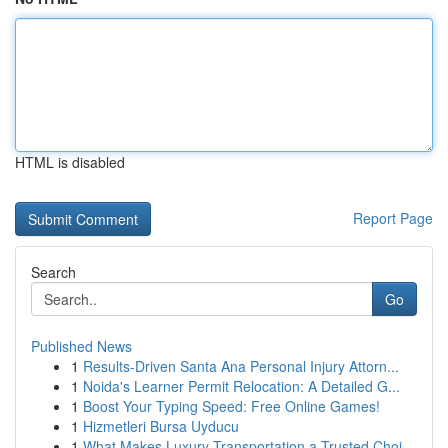
HTML is disabled
Report Page
Search
Go
Published News
1
Results-Driven Santa Ana Personal Injury Attorn...
1
Noida's Learner Permit Relocation: A Detailed G...
1
Boost Your Typing Speed: Free Online Games!
1
Hizmetleri Bursa Uyducu
1
What Makes Luxury Transportation a Trusted Choi...