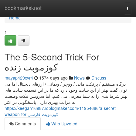
Home
bookmarksknot
Togg
navi
Home
1
The 5-Second Trick For
کوزموبت زنده
mayap429xvr4
1574 days ago
News
Discuss
درگاه مستقیم / پرفکت مانی / ووچر / وبمانی / ارزهای دیجیتال اما می
توان گفت بهتر از این سایت وجود دارد که ما در این قسمت سایت های
بهتر شرط بندی را به شما معرفی می کنیم. اما سرویس تیکت وضعیت
به مراتب بهتری دارد . پاسخگویی در اکثر
https://keegan16987.idblogmaker.com/11954686/a-secret-
weapon-for-کوزموبت-فارسی
Comments
Who Upvoted