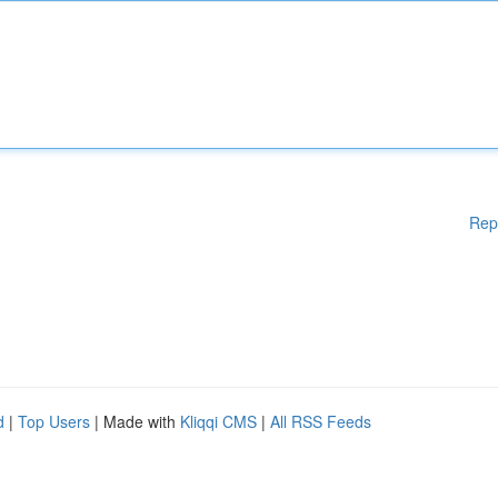
Rep
d
|
Top Users
| Made with
Kliqqi CMS
|
All RSS Feeds