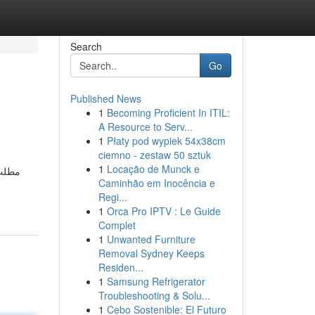
Search
Go
Published News
1
Becoming Proficient In ITIL:
A Resource to Serv...
1
Płaty pod wypiek 54x38cm
ciemno - zestaw 50 sztuk
1
Locação de Munck e
مطلب 
Caminhão em Inocência e
Regi...
1
Orca Pro IPTV : Le Guide
Complet
1
Unwanted Furniture
Removal Sydney Keeps
Residen...
1
Samsung Refrigerator
Troubleshooting & Solu...
1
Cebo Sostenible: El Futuro