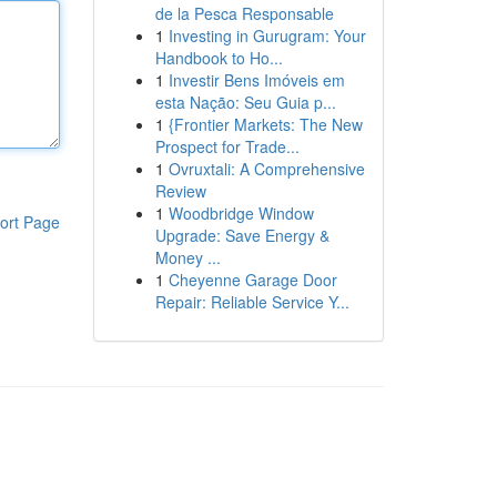
de la Pesca Responsable
1
Investing in Gurugram: Your
Handbook to Ho...
1
Investir Bens Imóveis em
esta Nação: Seu Guia p...
1
{Frontier Markets: The New
Prospect for Trade...
1
Ovruxtali: A Comprehensive
Review
1
Woodbridge Window
ort Page
Upgrade: Save Energy &
Money ...
1
Cheyenne Garage Door
Repair: Reliable Service Y...