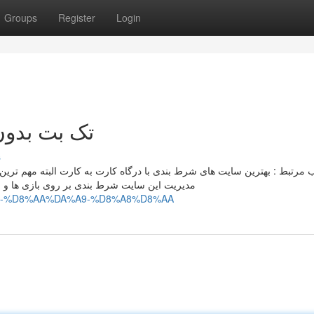
Groups
Register
Login
ion and تک بت بدون فیلتر
s
مرتبط : بهترین سایت های شرط بندی با درگاه کارت به کارت البته مهم ترین ن
مدیریت این سایت شرط بندی بر روی بازی ها و 
ction-and-%D8%AA%DA%A9-%D8%A8%D8%AA