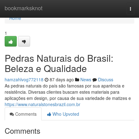
Home
bookmarksknot
Togg
navi
Home
1
Pedras Naturais do Brasil:
Beleza e Qualidade
hamzahlvog772118
87 days ago
News
Discuss
As pedras naturais do país são famosas por sua aparência e
resistência. Diversas clientes buscam estes materiais para
aplicações em design, por causa de sua variedade de matizes e
https://www.naturalstonesbrazil.com.br
Comments
Who Upvoted
Comments