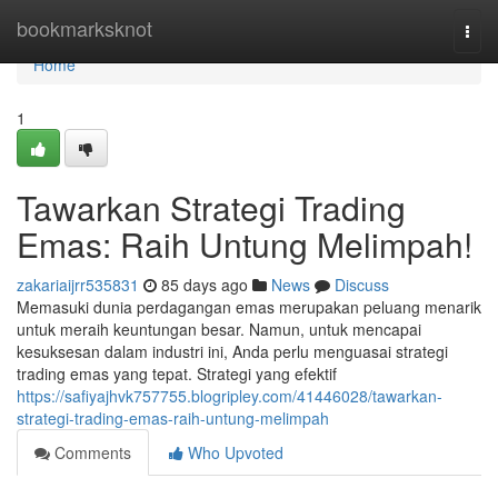
Home
bookmarksknot
Togg
navi
Home
1
Tawarkan Strategi Trading
Emas: Raih Untung Melimpah!
zakariaijrr535831
85 days ago
News
Discuss
Memasuki dunia perdagangan emas merupakan peluang menarik
untuk meraih keuntungan besar. Namun, untuk mencapai
kesuksesan dalam industri ini, Anda perlu menguasai strategi
trading emas yang tepat. Strategi yang efektif
https://safiyajhvk757755.blogripley.com/41446028/tawarkan-
strategi-trading-emas-raih-untung-melimpah
Comments
Who Upvoted