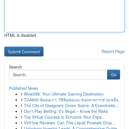
HTML is disabled
Report Page
Search
Go
Published News
1
Wow388: Your Ultimate Gaming Destination
1
TGA899 ติดต่อเรา: วิธีติดต่อและช่องทางการช่วยเหลือ
1
The City of Glasgow's Green Scene: A Examinatio...
1
Don't Play Betting: It's Illegal – Know the Risks
1
Top Virtual Courses to Enhance Your Expe...
1
ViriFlow Reviews: Can This Liquid Prostate Drop...
1
Unlocking Investor Leads: A Comprehensive Guide