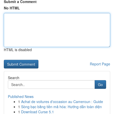
Submit a Comment
No HTML
HTML is disabled
Report Page
Search
Go
Published News
1
Achat de voitures d'occasion au Cameroun : Guide
1
Sòng bạc bằng tiền mã hóa: Hướng dẫn toàn diện
1
Download Curse 5.1