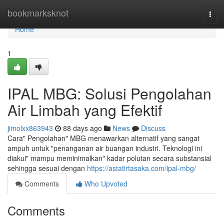
Home
bookmarksknot
Togg
navi
Home
1
IPAL MBG: Solusi Pengolahan
Air Limbah yang Efektif
jimolxx863943
88 days ago
News
Discuss
Cara" Pengolahan" MBG menawarkan alternatif yang sangat
ampuh untuk "penanganan air buangan industri. Teknologi ini
diakui" mampu meminimalkan" kadar polutan secara substansial
sehingga sesuai dengan
https://astatirtasaka.com/ipal-mbg/
Comments
Who Upvoted
Comments