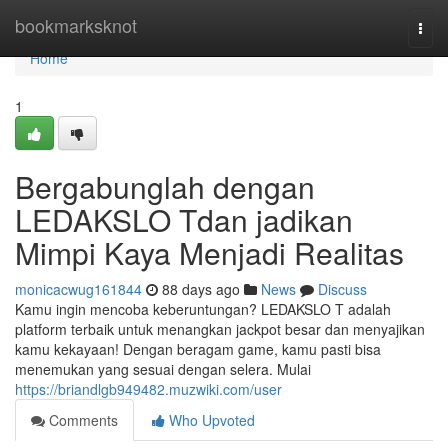
Home
bookmarksknot
Togg
navi
Home
1
Bergabunglah dengan
LEDAKSLO Tdan jadikan
Mimpi Kaya Menjadi Realitas
monicacwug161844
88 days ago
News
Discuss
Kamu ingin mencoba keberuntungan? LEDAKSLO T adalah
platform terbaik untuk menangkan jackpot besar dan menyajikan
kamu kekayaan! Dengan beragam game, kamu pasti bisa
menemukan yang sesuai dengan selera. Mulai
https://briandlgb949482.muzwiki.com/user
Comments
Who Upvoted